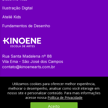
Ilustração Digital
Ateliê Kids
Fundamentos de Desenho
Rua Santa Madalena nº 88
Vila Ema - São José dos Campos
contato@kinoenearts.com.br
Dúvidas
Utilizamos cookies para oferecer melhor experiência,
melhorar o desempenho, analisar como você interage em
Atendemos dúvidas sobre cursos até às 18:00 hs. Envie
nosso site e personalizar conteúdo. Para mais informações
sua mensagem a qualquer momento. Para mensagens
acesse nossa
Política de Privacidade
após esse horário, responderemos no próximo dia útil.
Aceito