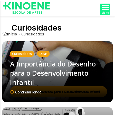
Menu
Curiosidades
Início
»
Curiosidades
,
Curiosidades
Dicas
A Importância do Desenho
para o Desenvolvimento
Infantil
Continuar lendo