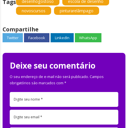
Tags
desenhogostoso
escola de desenho
novoscursos
pinturarelâmpago
Compartilhe
Twitter
Facebook
LinkedIn
WhatsApp
Deixe seu comentário
O seu endereço de e-mail não será publicado.
Campos
obrigatórios são marcados com
*
Digite seu nome *
Digite seu email *