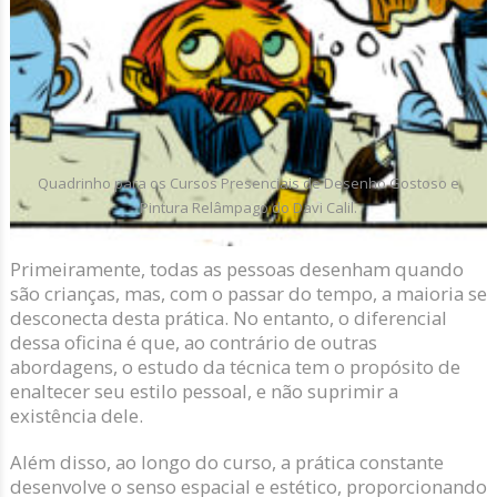
Quadrinho para os Cursos Presenciais de Desenho Gostoso e
Pintura Relâmpago do Davi Calil.
Primeiramente, todas as pessoas desenham quando
são crianças, mas, com o passar do tempo, a maioria se
desconecta desta prática. No entanto, o diferencial
dessa oficina é que, ao contrário de outras
abordagens, o estudo da técnica tem o propósito de
enaltecer seu estilo pessoal, e não suprimir a
existência dele.
Além disso, ao longo do curso, a prática constante
desenvolve o senso espacial e estético, proporcionando