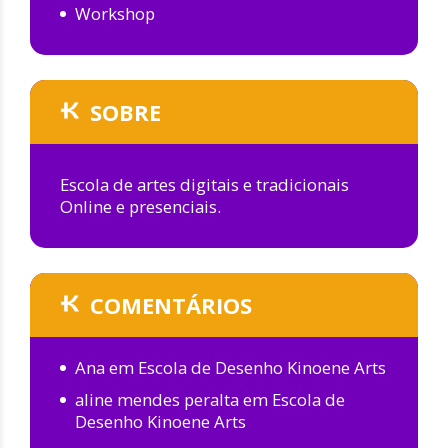
Workshop
SOBRE
Escola de artes digitais e tradicionais
Online e presenciais.
COMENTÁRIOS
Ana
em
Escola de Desenho Kinoene Arts
aline mendes peralta
em
Escola de
Desenho Kinoene Arts