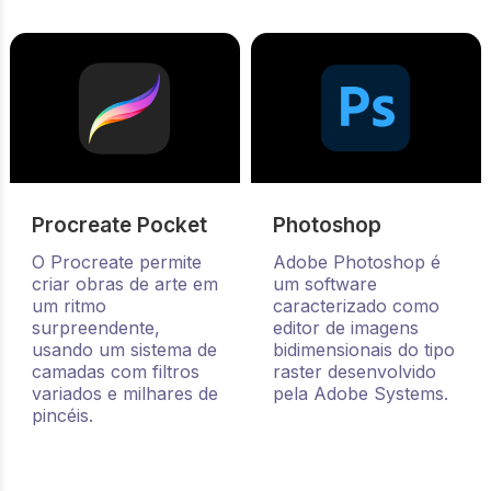
Procreate Pocket
Photoshop
O Procreate permite
Adobe Photoshop é
criar obras de arte em
um software
um ritmo
caracterizado como
surpreendente,
editor de imagens
usando um sistema de
bidimensionais do tipo
camadas com filtros
raster desenvolvido
variados e milhares de
pela Adobe Systems.
pincéis.