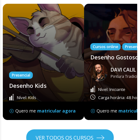
Cursos online
Presenci
Desenho Gostoso
DAVI CALIL
Presencial
Pintura Tradicio
Desenho Kids
Nível: Iniciante
Nível: Kids
Carga horária: 48 hor
Tipo: Presencial
Tipo: Presencial
Quero me
matricular agora
Quero me
matricul
VER TODOS OS CURSOS