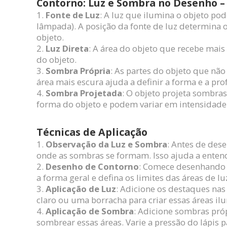
Contorno: Luz e Sombra no Desenho – 
Fonte de Luz
: A luz que ilumina o objeto pode
lâmpada). A posição da fonte de luz determina
objeto.
Luz Direta
: A área do objeto que recebe mais
do objeto.
Sombra Própria
: As partes do objeto que nã
área mais escura ajuda a definir a forma e a pr
Sombra Projetada
: O objeto projeta sombra
forma do objeto e podem variar em intensidade
Técnicas de Aplicação
Observação da Luz e Sombra
: Antes de dese
onde as sombras se formam. Isso ajuda a entend
Desenho de Contorno
: Comece desenhando o
a forma geral e defina os limites das áreas de l
Aplicação de Luz
: Adicione os destaques nas
claro ou uma borracha para criar essas áreas il
Aplicação de Sombra
: Adicione sombras próp
sombrear essas áreas. Varie a pressão do lápis p