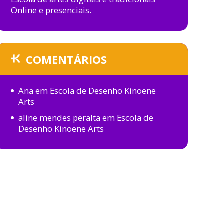
Online e presenciais.
COMENTÁRIOS
Ana
em
Escola de Desenho Kinoene
Arts
aline mendes peralta
em
Escola de
Desenho Kinoene Arts