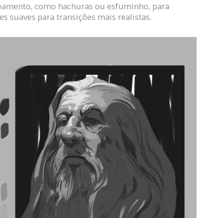
reamento, como hachuras ou esfuminho, para
es suaves para transições mais realistas.