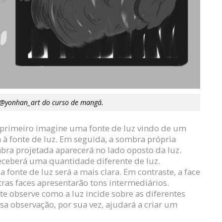
 @yonhan_art do curso de mangá.
 primeiro imagine uma fonte de luz vindo de um
a à fonte de luz. Em seguida, a sombra própria
mbra projetada aparecerá no lado oposto da luz.
eceberá uma quantidade diferente de luz.
 fonte de luz será a mais clara. Em contraste, a face
tras faces apresentarão tons intermediários.
e observe como a luz incide sobre as diferentes
ssa observação, por sua vez, ajudará a criar um