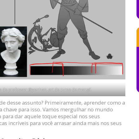
o do professor @yonhan_art do curso de mangá.
nde desse assunto? Primeiramente, aprender como a
é a chave para isso. Vamos mergulhar no mundo
o para dar aquele toque especial nos seus
cas incríveis para você arrasar ainda mais nos seus