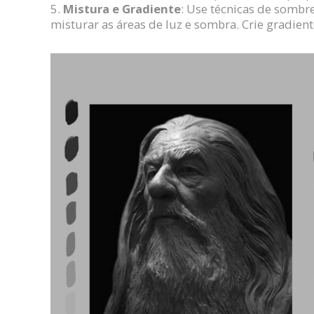
Mistura e Gradiente
: Use técnicas de somb
misturar as áreas de luz e sombra. Crie gradient