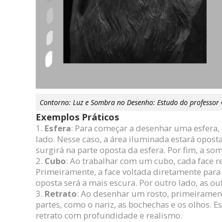
Contorno: Luz e Sombra no Desenho: Estudo do professor
Exemplos Práticos
Esfera
: Para começar a desenhar uma esfera,
lado. Nesse caso, a área iluminada estará opost
surgirá na parte oposta da esfera. Por fim, a so
Cubo
: Ao trabalhar com um cubo, cada face r
Primeiramente, a face voltada diretamente para a
oposta será a mais escura. Por outro lado, as ou
Retrato
: Ao desenhar um rosto, primeirament
partes, como o nariz, as bochechas e os olhos. E
retrato com profundidade e realismo.