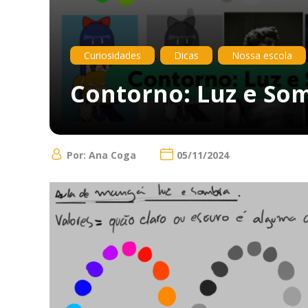
Curiosidades
,
Dicas
,
Nossa escola
Contorno: Luz e So
Por: Ana Coga
05/11/2024