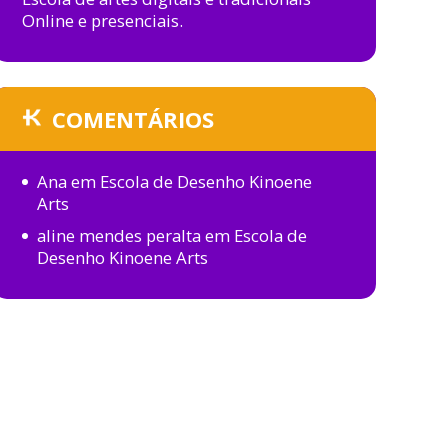
Online e presenciais.
COMENTÁRIOS
Ana
em
Escola de Desenho Kinoene
Arts
aline mendes peralta
em
Escola de
Desenho Kinoene Arts