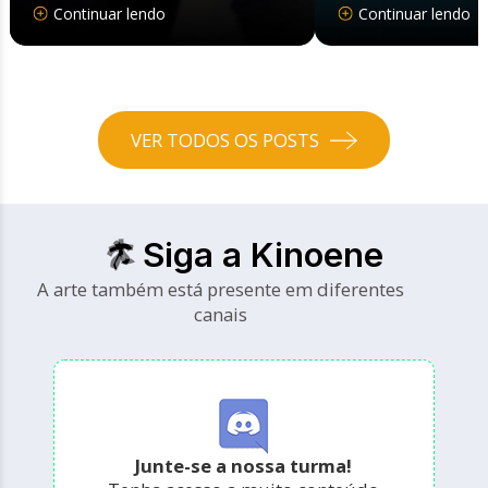
Continuar lendo
Continuar lendo
VER TODOS OS POSTS
Siga a Kinoene
A arte também está presente em diferentes
canais
Junte-se a nossa turma!