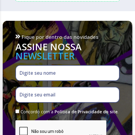
Fique por dentro das novidades
ASSINE NOSSA
NEWSLETTER
Digite seu nome
Digite seu email
Concordo com a
Política de Privacidade do site
.