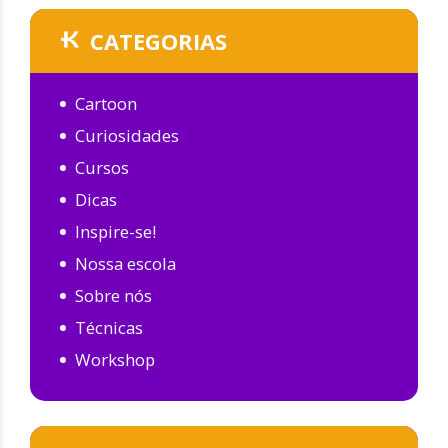
CATEGORIAS
Cartoon
Curiosidades
Cursos
Dicas
Inspire-se!
Nossa escola
Sobre nós
Técnicas
Workshop