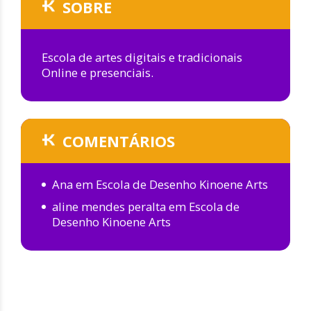
SOBRE
Escola de artes digitais e tradicionais
Online e presenciais.
COMENTÁRIOS
Ana
em
Escola de Desenho Kinoene Arts
aline mendes peralta
em
Escola de
Desenho Kinoene Arts