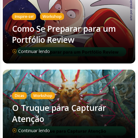
,
Inspire-se!
Workshop
Como Se Preparar para um
Portfólio Review
Continuar lendo
,
Dicas
Workshop
O Truque para Capturar
Atenção
Continuar lendo