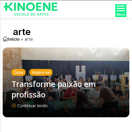
Menu
arte
Início
»
arte
,
Dicas
Inspire-se!
Transforme paixão em
profissão
Continuar lendo