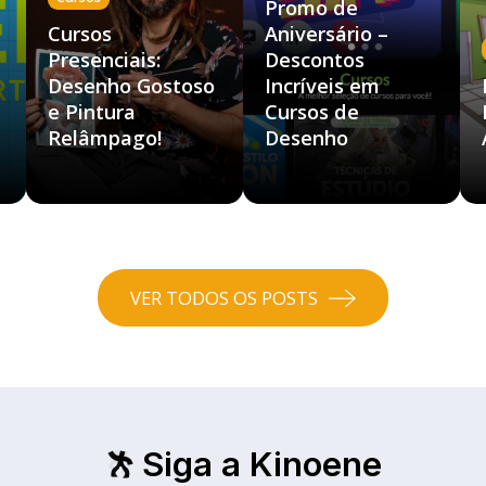
Promo de
Cursos
Aniversário –
Presenciais:
Descontos
Desenho Gostoso
Incríveis em
e Pintura
Cursos de
Relâmpago!
Desenho
VER TODOS OS POSTS
Siga a Kinoene