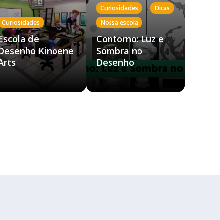
,
,
Curiosidades
Dicas
Curiosidades
Nossa escola
Escola de
Contorno: Luz e
Desenho Kinoene
Sombra no
Arts
Desenho