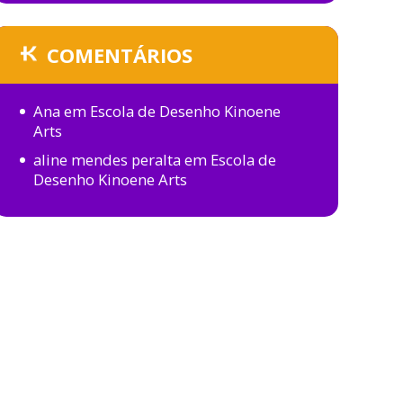
COMENTÁRIOS
Ana
em
Escola de Desenho Kinoene
Arts
aline mendes peralta
em
Escola de
Desenho Kinoene Arts