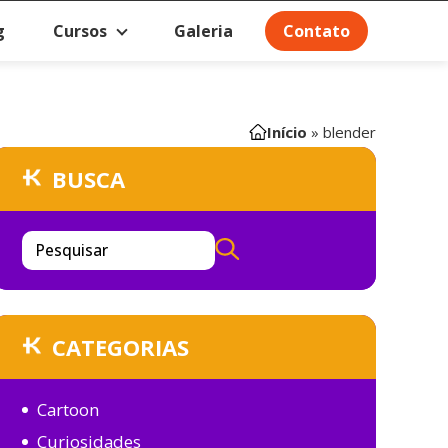
g
Cursos
Galeria
Contato
Início
»
blender
BUSCA
Pesquisar
CATEGORIAS
Cartoon
Curiosidades