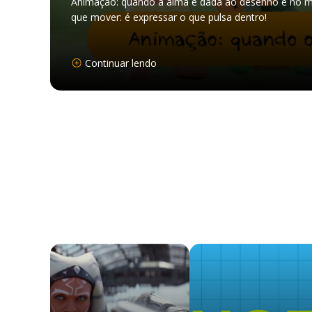
Animação: quando a alma é dada ao desenho e no m
que mover: é expressar o que pulsa dentro!
Continuar lendo