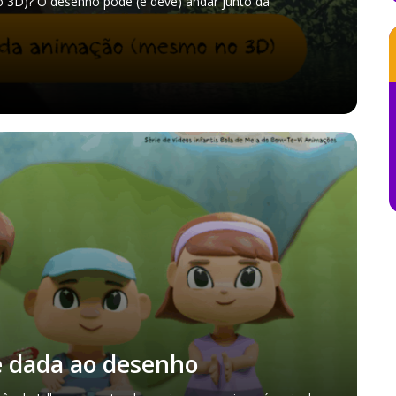
 3D)? O desenho pode (e deve) andar junto da
é dada ao desenho