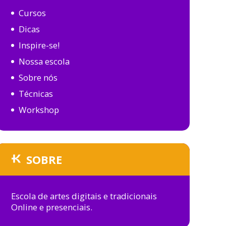
Cursos
Dicas
Inspire-se!
Nossa escola
Sobre nós
Técnicas
Workshop
SOBRE
Escola de artes digitais e tradicionais
Online e presenciais.