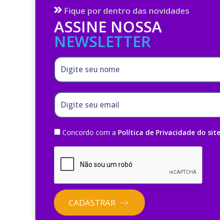
Fique por dentro das novidades
ASSINE NOSSA
NEWSLETTER
Digite seu nome
Digite seu email
Concordo com a
Política de Privacidade do sit
CADASTRAR