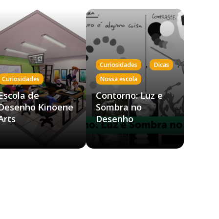
,
,
Curiosidades
Dicas
Curiosidades
Nossa escola
Escola de
Contorno: Luz e
Desenho Kinoene
Sombra no
Arts
Desenho