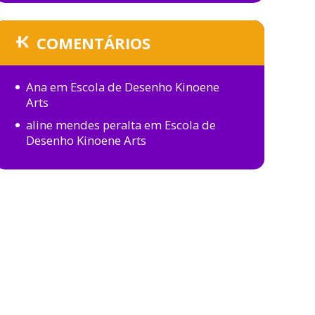
COMENTÁRIOS
Ana
em
Escola de Desenho Kinoene
Arts
aline mendes peralta
em
Escola de
Desenho Kinoene Arts