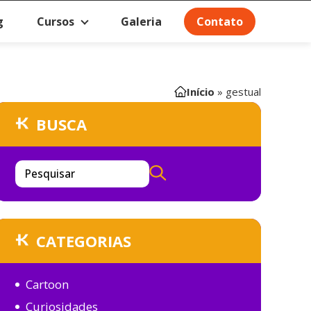
g
Cursos
Galeria
Contato
Início
»
gestual
BUSCA
Pesquisar
CATEGORIAS
Cartoon
Curiosidades