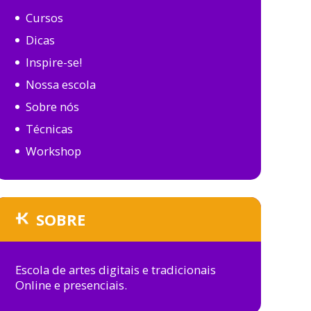
Cursos
Dicas
Inspire-se!
Nossa escola
Sobre nós
Técnicas
Workshop
SOBRE
Escola de artes digitais e tradicionais
Online e presenciais.