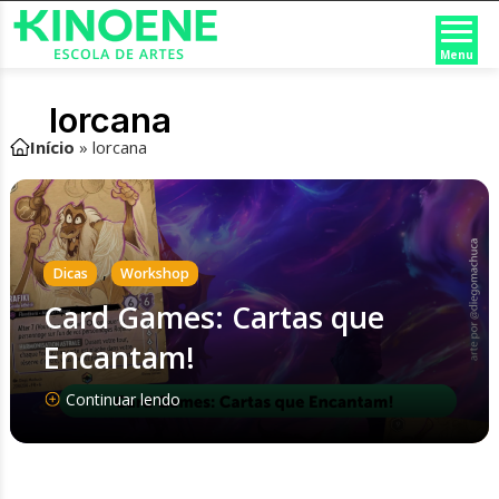
Menu
lorcana
Início
»
lorcana
,
Dicas
Workshop
Card Games: Cartas que
Encantam!
Continuar lendo