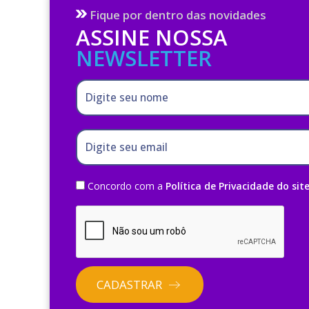
Fique por dentro das novidades
ASSINE NOSSA
NEWSLETTER
Digite seu nome
Digite seu email
Concordo com a
Política de Privacidade do sit
CADASTRAR