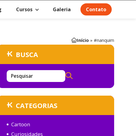
g
Cursos
Galeria
Contato
Início
»
#nanquim
BUSCA
Pesquisar
CATEGORIAS
Cartoon
Curiosidades