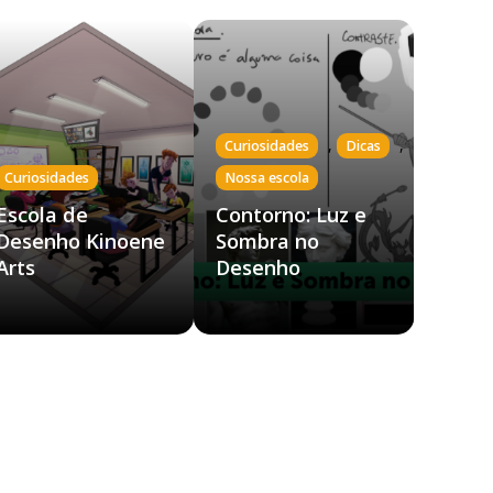
,
,
Curiosidades
Dicas
Curiosidades
Nossa escola
Escola de
Contorno: Luz e
Desenho Kinoene
Sombra no
Arts
Desenho