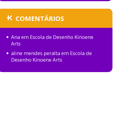
COMENTÁRIOS
Ana
em
Escola de Desenho Kinoene
Arts
aline mendes peralta
em
Escola de
Desenho Kinoene Arts