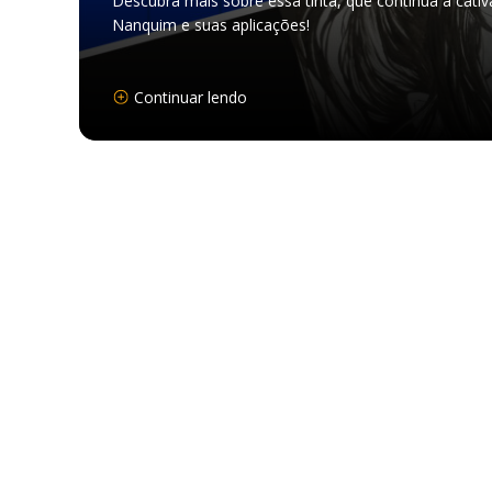
Descubra mais sobre essa tinta, que continua a cativa
Nanquim e suas aplicações!
Continuar lendo