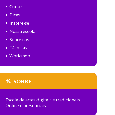
Cursos
Dicas
Inspire-se!
Nossa escola
Sobre nós
Técnicas
Workshop
SOBRE
Escola de artes digitais e tradicionais
Online e presenciais.