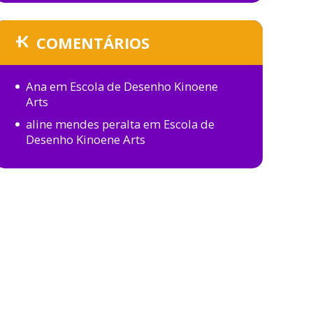
COMENTÁRIOS
Ana
em
Escola de Desenho Kinoene
Arts
aline mendes peralta
em
Escola de
Desenho Kinoene Arts