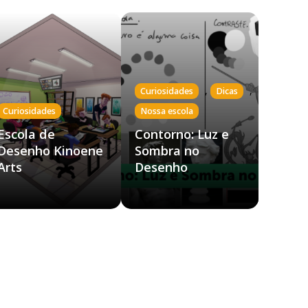
,
,
Curiosidades
Dicas
Curiosidades
Nossa escola
Escola de
Contorno: Luz e
Desenho Kinoene
Sombra no
Arts
Desenho