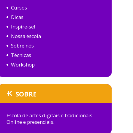
Cursos
Dicas
Inspire-se!
Nossa escola
Sobre nós
Técnicas
Workshop
SOBRE
Escola de artes digitais e tradicionais
Online e presenciais.