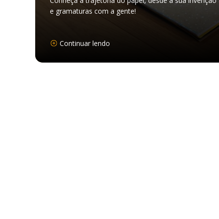
Conheça a trajetória do papel, desde a sua invenção
e gramaturas com a gente!
Continuar lendo