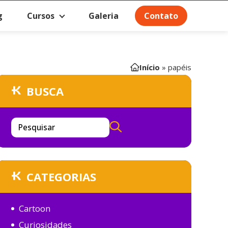
g
Cursos
Galeria
Contato
Início
»
papéis
BUSCA
Pesquisar
CATEGORIAS
Cartoon
Curiosidades