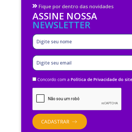
Fique por dentro das novidades
ASSINE NOSSA
NEWSLETTER
Digite seu nome
Digite seu email
Concordo com a
Política de Privacidade do sit
CADASTRAR