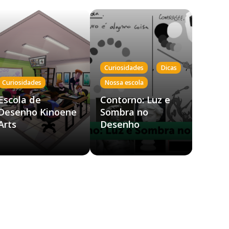
,
,
Curiosidades
Dicas
Curiosidades
Nossa escola
Escola de
Contorno: Luz e
Desenho Kinoene
Sombra no
Arts
Desenho