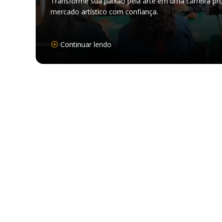
Transforme sua paixão pela arte em uma carreira pr
mercado artístico com confiança.
Continuar lendo