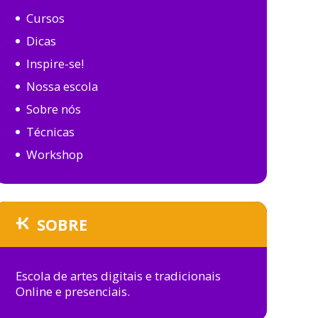
Cursos
Dicas
Inspire-se!
Nossa escola
Sobre nós
Técnicas
Workshop
SOBRE
Escola de artes digitais e tradicionais
Online e presenciais.