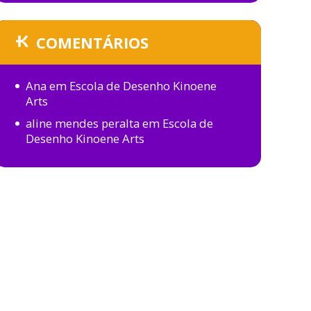
COMENTÁRIOS
Ana
em
Escola de Desenho Kinoene
Arts
aline mendes peralta
em
Escola de
Desenho Kinoene Arts