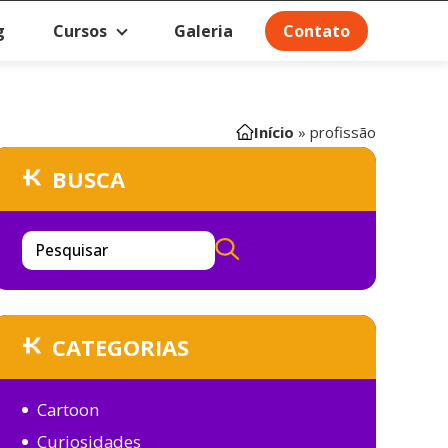
g
Cursos
Galeria
Contato
Início
»
profissão
BUSCA
Pesquisar
CATEGORIAS
Cartoon
Curiosidades