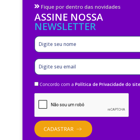
Fique por dentro das novidades
ASSINE NOSSA
NEWSLETTER
Digite seu nome
Digite seu email
Concordo com a
Política de Privacidade do sit
CADASTRAR