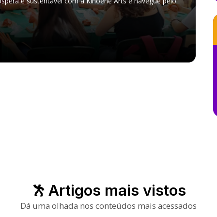
óspera e sustentável com a Kinoene Arts e navegue pelo
Artigos mais vistos
Dá uma olhada nos conteúdos mais acessados