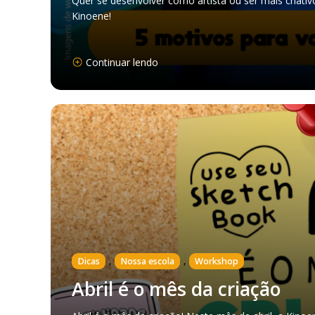
Quer se desenvolver como artista ou ser mais criati
Kinoene!
Continuar lendo
,
,
Dicas
Nossa escola
Workshop
Abril é o mês da criação