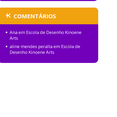
COMENTÁRIOS
Ana
em
Escola de Desenho Kinoene
Arts
aline mendes peralta
em
Escola de
Desenho Kinoene Arts