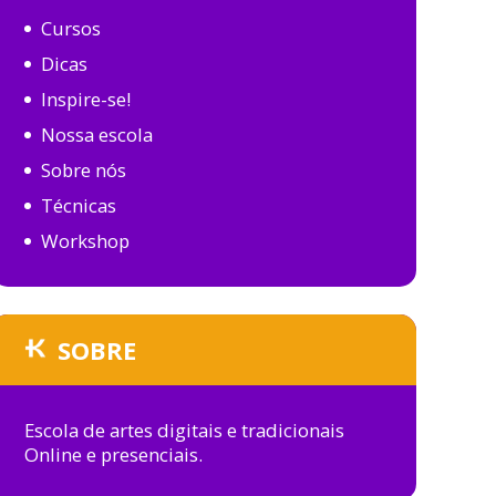
Cursos
Dicas
Inspire-se!
Nossa escola
Sobre nós
Técnicas
Workshop
SOBRE
Escola de artes digitais e tradicionais
Online e presenciais.