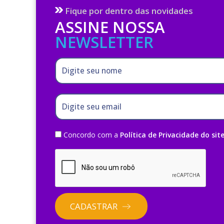
Fique por dentro das novidades
ASSINE NOSSA
NEWSLETTER
Digite seu nome
Digite seu email
Concordo com a
Política de Privacidade do sit
CADASTRAR