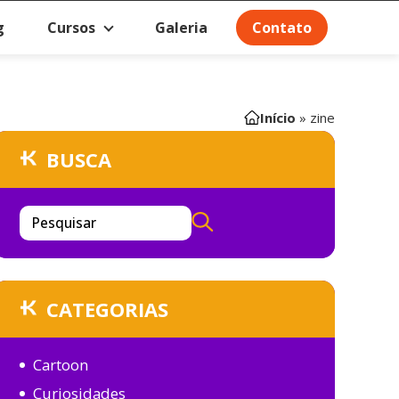
g
Cursos
Galeria
Contato
Início
»
zine
BUSCA
Pesquisar
CATEGORIAS
Cartoon
Curiosidades