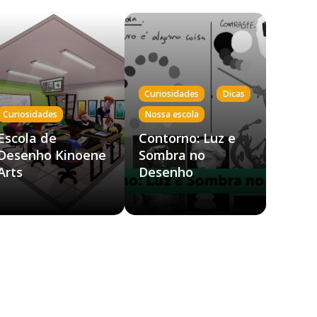
,
,
Curiosidades
Dicas
Curiosidades
Nossa escola
Escola de
Contorno: Luz e
Desenho Kinoene
Sombra no
Arts
Desenho