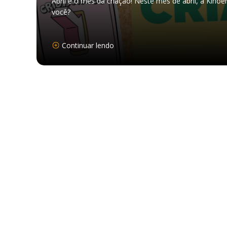
Abril é o mês da criação! Neste mês de abril, a Kinoene
você?
Continuar lendo