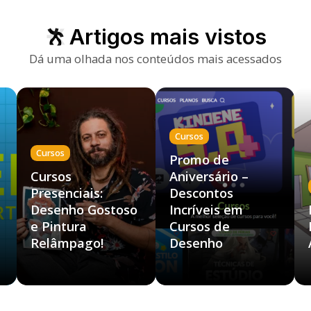
Artigos mais vistos
Dá uma olhada nos conteúdos mais acessados
Cursos
Cursos
Promo de
Cursos
Aniversário –
Presenciais:
Descontos
Desenho Gostoso
Incríveis em
e Pintura
Cursos de
Relâmpago!
Desenho