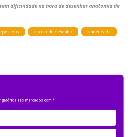
tem dificuldade na hora de desenhar anatomia de
arpessoas
escola de desenho
kinoenearts
igatórios são marcados com
*