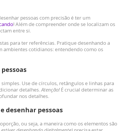
 desenhar pessoas com precisão é ter um
icando
! Além de compreender onde se localizam os
ctam entre si.
istas para ter referências. Pratique desenhando a
em ambientes cotidianos: entendendo como os
 pessoas
mples. Use de círculos, retângulos e linhas para
dicionar detalhes.
Atenção!
É crucial determinar as
ofundar nos detalhes.
de desenhar pessoas
roporção, ou seja, a maneira como os elementos são
ê estiver desenhando digitalmente)
precisa estar