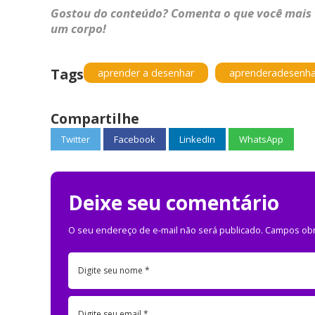
Gostou do conteúdo? Comenta o que você mais 
um corpo!
Tags
aprender a desenhar
aprenderadesenh
Compartilhe
Twitter
Facebook
LinkedIn
WhatsApp
Deixe seu comentário
O seu endereço de e-mail não será publicado.
Campos obr
Digite seu nome *
Digite seu email *