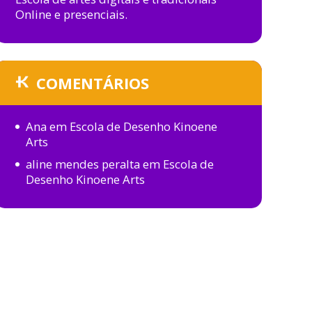
Online e presenciais.
COMENTÁRIOS
Ana
em
Escola de Desenho Kinoene
Arts
aline mendes peralta
em
Escola de
Desenho Kinoene Arts