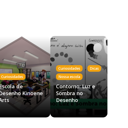
,
,
Curiosidades
Dicas
Curiosidades
Nossa escola
Escola de
Contorno: Luz e
Desenho Kinoene
Sombra no
Arts
Desenho