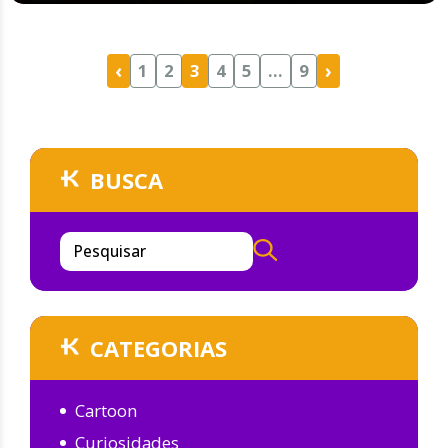
‹
›
1
2
3
4
5
…
9
BUSCA
Pesquisar
CATEGORIAS
Cartoon
Curiosidades