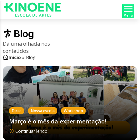
Menu
Blog
Dá uma olhada nos
conteúdos
Início
»
Blog
,
,
Dicas
Nossa escola
Workshop
Março é o mês da experimentação!
Continuar lendo