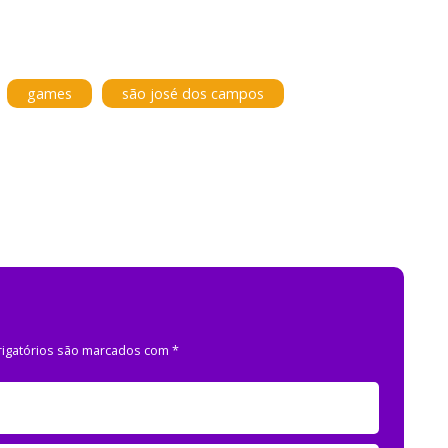
games
são josé dos campos
igatórios são marcados com
*