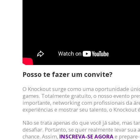
Posso te fazer um convite?
O Knockout surge como uma oportunidade únic
games. Totalmente gratuito, o nosso evento prese
importante, networking com profissionais da ár
experiências e mostrar seu talento, o Knockout é
Não se trata apenas do que você já sabe, mas t
desafiar. Portanto, se quer realmente levar sua a
chance. Assim,
INSCREVA-SE AGORA
e prepare