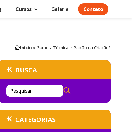
g
Cursos
Galeria
Contato
Início
»
Games: Técnica e Paixão na Criação?
BUSCA
Pesquisar
CATEGORIAS