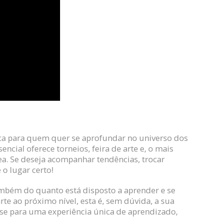
a para quem quer se aprofundar no universo dos
ncial oferece torneios, feira de arte e, o mais
ea. Se deseja acompanhar tendências, trocar
 o lugar certo!
ambém do quanto está disposto a aprender e se
rte ao próximo nível, esta é, sem dúvida, a sua
-se para uma experiência única de aprendizado,