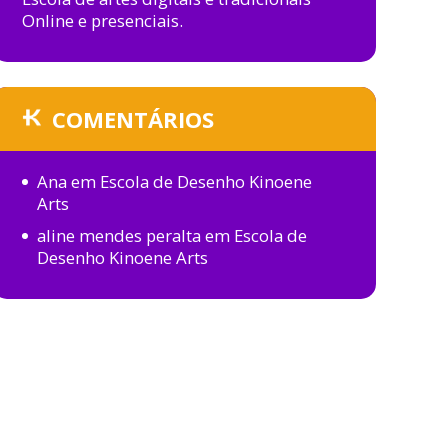
Online e presenciais.
COMENTÁRIOS
Ana
em
Escola de Desenho Kinoene
Arts
aline mendes peralta
em
Escola de
Desenho Kinoene Arts