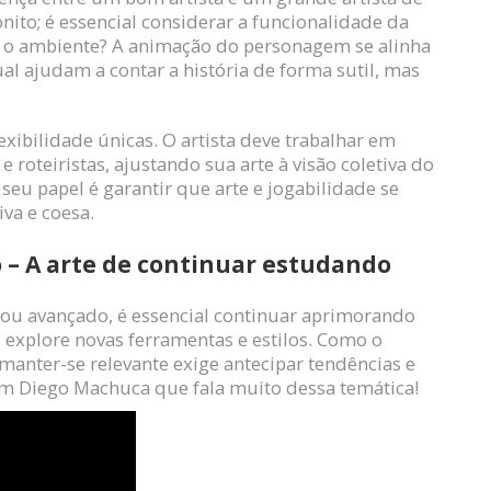
nito; é essencial considerar a funcionalidade da
m o ambiente? A animação do personagem se alinha
sual ajudam a contar a história de forma sutil, mas
exibilidade únicas. O artista deve trabalhar em
roteiristas, ajustando sua arte à visão coletiva do
seu papel é garantir que arte e jogabilidade se
va e coesa.
o – A arte de continuar estudando
o ou avançado, é essencial continuar aprimorando
, explore novas ferramentas e estilos. Como o
anter-se relevante exige antecipar tendências e
om Diego Machuca que fala muito dessa temática!