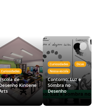
,
,
Curiosidades
Dicas
Curiosidades
Nossa escola
Escola de
Contorno: Luz e
Desenho Kinoene
Sombra no
Arts
Desenho