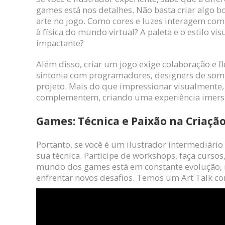
games está nos detalhes. Não basta criar algo bo
arte no jogo. Como cores e luzes interagem co
à física do mundo virtual? A paleta e o estilo vi
impactante?
Além disso, criar um jogo exige colaboração e fl
sintonia com programadores, designers de som e 
projeto. Mais do que impressionar visualmente, 
complementem, criando uma experiência imersi
Games: Técnica e Paixão na Criaçã
Portanto, se você é um ilustrador intermediári
sua técnica. Participe de workshops, faça cursos
mundo dos games está em constante evolução, m
enfrentar novos desafios. Temos um Art Talk c