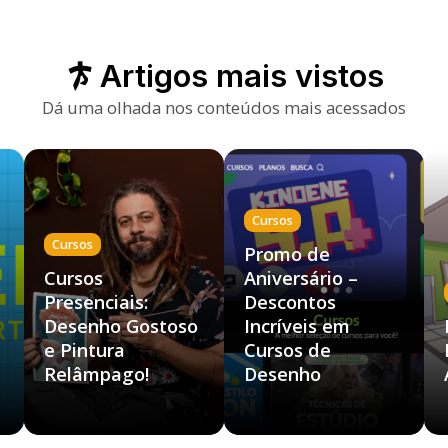
Artigos mais vistos
Dá uma olhada nos conteúdos mais acessados
Cursos
Cursos
Promo de
Cursos
Aniversário –
Presenciais:
Descontos
Desenho Gostoso
Incríveis em
e Pintura
Cursos de
Relâmpago!
Desenho