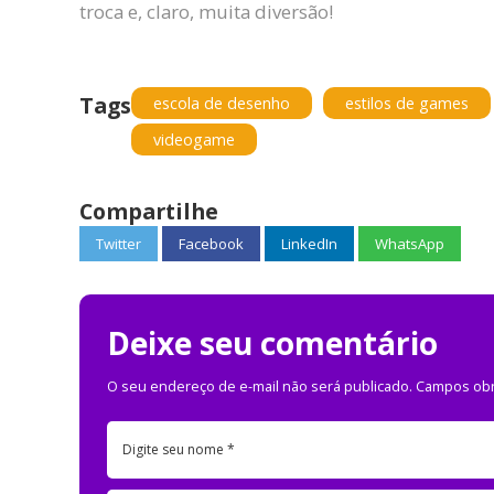
troca e, claro, muita diversão!
Tags
escola de desenho
estilos de games
videogame
Compartilhe
Twitter
Facebook
LinkedIn
WhatsApp
Deixe seu comentário
O seu endereço de e-mail não será publicado.
Campos obr
Digite seu nome *