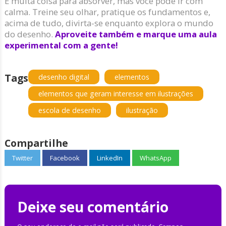
É muita coisa para absorver, mas você pode ir com
calma. Treine seu olhar, pratique os fundamentos e,
acima de tudo, divirta-se enquanto explora o mundo
do desenho.
Aproveite também e marque uma aula
experimental com a gente!
Tags
desenho digital
elementos
elementos que geram interesse em ilustrações
escola de desenho
ilustração
Compartilhe
Twitter
Facebook
LinkedIn
WhatsApp
Deixe seu comentário